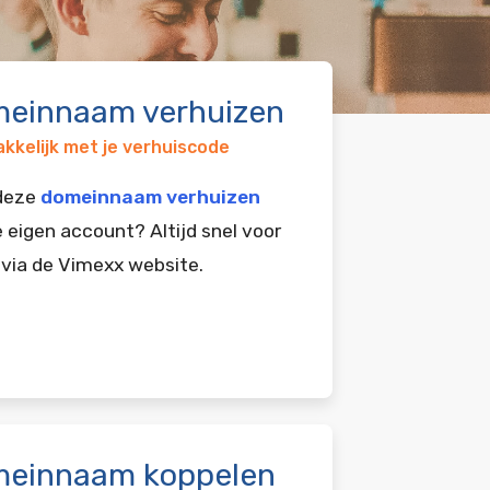
einnaam verhuizen
kkelijk met je verhuiscode
 deze
domeinnaam verhuizen
e eigen account? Altijd snel voor
 via de Vimexx website.
einnaam koppelen