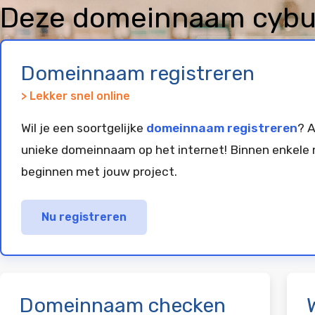
Deze domeinnaam cybur.
geparkeerd bij
Vimexx
Domeinnaam registreren
> Lekker snel online
Wil je een soortgelijke
domeinnaam registreren
? A
unieke domeinnaam op het internet! Binnen enkele 
beginnen met jouw project.
Nu registreren
Domeinnaam checken